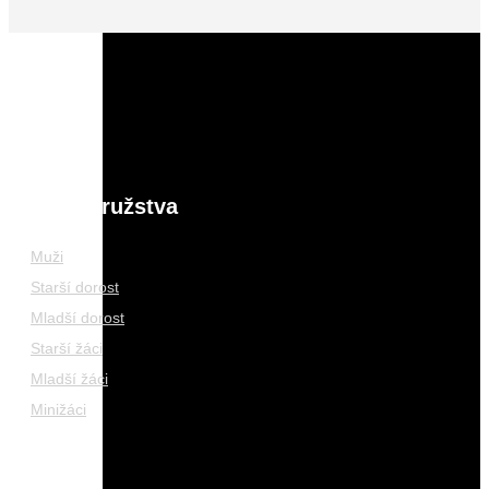
Naše družstva
Muži
Starší dorost
Mladší dorost
Starší žáci
Mladší žáci
Minižáci