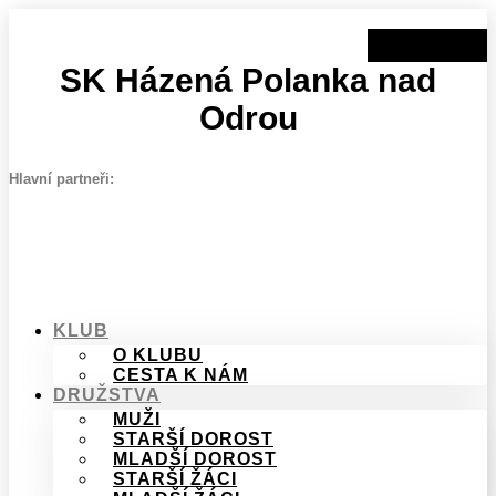
Přejít
k
obsahu
SK Házená Polanka nad
Odrou
Hlavní partneři:
KLUB
O KLUBU
CESTA K NÁM
DRUŽSTVA
MUŽI
STARŠÍ DOROST
MLADŠÍ DOROST
STARŠÍ ŽÁCI