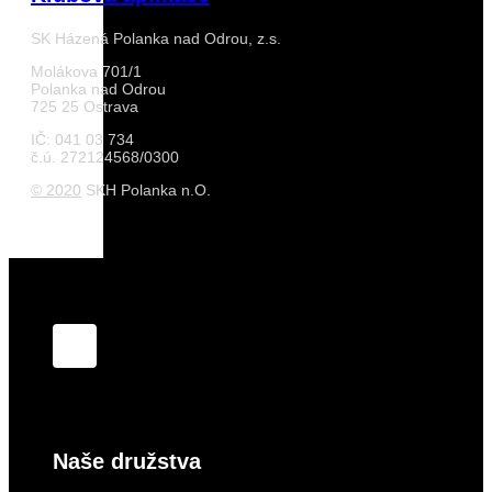
SK Házená Polanka nad Odrou, z.s.
Molákova 701/1
Polanka nad Odrou
725 25 Ostrava
IČ: 041 03 734
č.ú. 272124568/0300
© 2020
SKH Polanka n.O.
Naše družstva