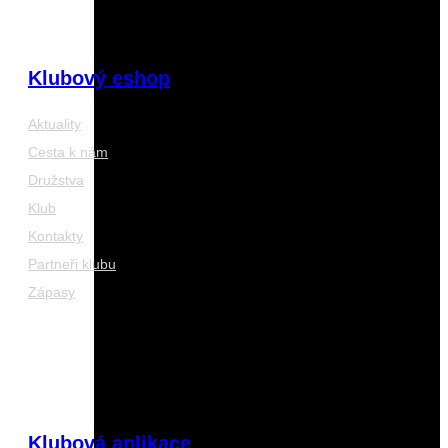
Klubový eshop
Aktuality
Cesta k nám
Družstva
Klub
Kontakty
Partneři klubu
Zápasy
Klubová aplikace