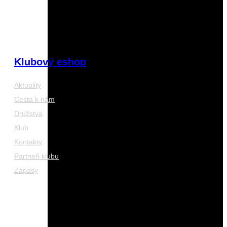
Klubový eshop
Aktuality
Cesta k nám
Družstva
Klub
Kontakty
Partneři klubu
Zápasy