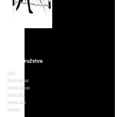
Naše družstva
Muži
Starší dorost
Mladší dorost
Starší žáci
Mladší žáci
Minižáci