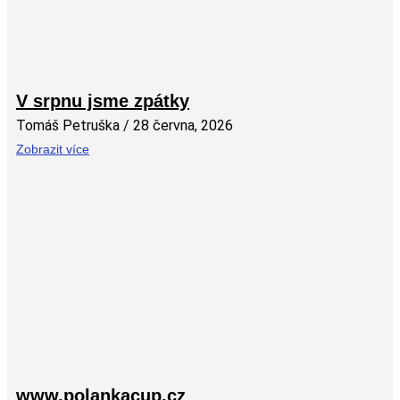
V srpnu jsme zpátky
Tomáš Petruška
28 června, 2026
Zobrazit více
www.polankacup.cz