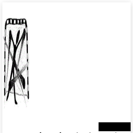
Přejít
k
obsahu