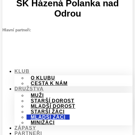
SK Házená Polanka nad
Odrou
Hlavní partneři:
KLUB
O KLUBU
CESTA K NÁM
DRUŽSTVA
MUŽI
STARŠÍ DOROST
MLADŠÍ DOROST
STARŠÍ ŽÁCI
MLADŠÍ ŽÁCI
MINIŽÁCI
ZÁPASY
PARTNEŘI