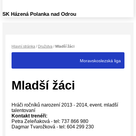
SK Házená Polanka nad Odrou
Hlavní stránka
/
Družstva
/
Mladší žáci
Moravskoslezská liga
Mladší žáci
Hráči ročníků narození 2013 - 2014, event. mladší
talentovaní
Kontakt trenéři:
Petra Zeleňaková - tel: 737 866 980
Dagmar Tvarožková - tel: 604 299 230