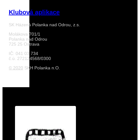
Klubová aplikace
SK Házená Polanka nad Odrou, z.s.
Molákova 701/1
Polanka nad Odrou
725 25 Ostrava
IČ: 041 03 734
č.ú. 272124568/0300
© 2020
SKH Polanka n.O.