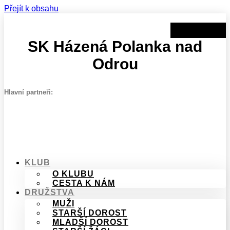
Přejít k obsahu
SK Házená Polanka nad
Odrou
Hlavní partneři:
KLUB
O KLUBU
CESTA K NÁM
DRUŽSTVA
MUŽI
STARŠÍ DOROST
MLADŠÍ DOROST