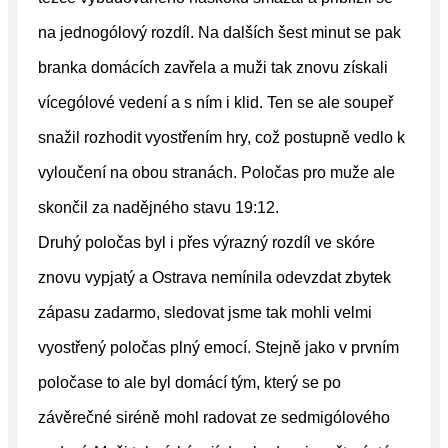
na jednogólový rozdíl. Na dalších šest minut se pak
branka domácích zavřela a muži tak znovu získali
vícególové vedení a s ním i klid. Ten se ale soupeř
snažil rozhodit vyostřením hry, což postupně vedlo k
vyloučení na obou stranách. Poločas pro muže ale
skončil za nadějného stavu 19:12.
Druhý poločas byl i přes výrazný rozdíl ve skóre
znovu vypjatý a Ostrava nemínila odevzdat zbytek
zápasu zadarmo, sledovat jsme tak mohli velmi
vyostřený poločas plný emocí. Stejně jako v prvním
poločase to ale byl domácí tým, který se po
závěrečné siréně mohl radovat ze sedmigólového