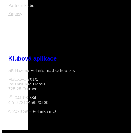
Partneři klubu
Zápasy
Klubová aplikace
SK Házená Polanka nad Odrou, z.s.
Molákova 701/1
Polanka nad Odrou
725 25 Ostrava
IČ: 041 03 734
č.ú. 272124568/0300
© 2020
SKH Polanka n.O.