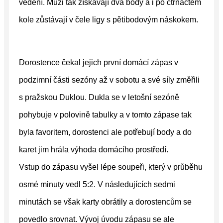
vedení. Muži tak získávají dva body a i po čtrnáctém
kole zůstávají v čele ligy s pětibodovým náskokem.
Dorostence čekal jejich první domácí zápas v
podzimní části sezóny až v sobotu a své síly změřili
s pražskou Duklou. Dukla se v letošní sezóně
pohybuje v polovině tabulky a v tomto zápase tak
byla favoritem, dorostenci ale potřebují body a do
karet jim hrála výhoda domácího prostředí.
Vstup do zápasu vyšel lépe soupeři, který v průběhu
osmé minuty vedl 5:2. V následujících sedmi
minutách se však karty obrátily a dorostencům se
povedlo srovnat. Vývoj úvodu zápasu se ale