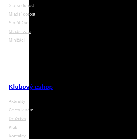
Starší dorost
Mladší dorost
Starší žáci
Mladší žáci
Minižáci
Klubový eshop
Aktuality
Cesta k nám
Družstva
Klub
Kontakty