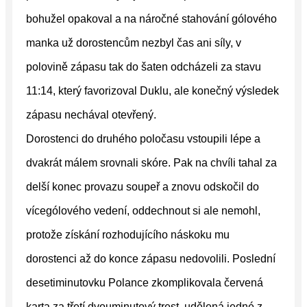
bohužel opakoval a na náročné stahování gólového
manka už dorostencům nezbyl čas ani síly, v
polovině zápasu tak do šaten odcházeli za stavu
11:14, který favorizoval Duklu, ale konečný výsledek
zápasu nechával otevřený.
Dorostenci do druhého poločasu vstoupili lépe a
dvakrát málem srovnali skóre. Pak na chvíli tahal za
delší konec provazu soupeř a znovu odskočil do
vícególového vedení, oddechnout si ale nemohl,
protože získání rozhodujícího náskoku mu
dorostenci až do konce zápasu nedovolili. Poslední
desetiminutovku Polance zkomplikovala červená
karta za třetí dvouminutový trest, udělená jedné z