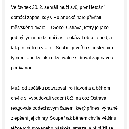
Ve čtvrtek 20. 2. sehráli muži svůj první letošní
domácí zápas, kdy v Polanecké hale přivítali
městského rivala TJ Sokol Ostrava, který je jako
jediný tým v podzimní části dokázal obrat o bod, a
tak jim měli co vracet. Souboj prvního s posledním
týmem tabulky tak i díky rivalitě sliboval zajímavou
podívanou.
Muži od začátku potvrzovali roli favorita a během
chvíle si vybudovali vedení 8:3, na což Ostrava
reagovala oddechovým časem, který přinesl výrazné
zlepšení jejich hry. Soupeř tak během chvíle většinu
těžce vybudovaného náskoku smazal a přiblížil se