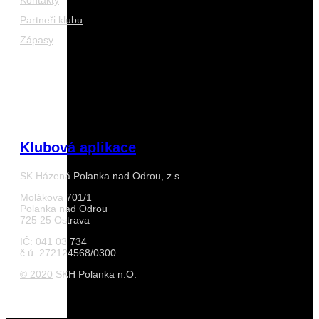
Kontakty
Partneři klubu
Zápasy
Klubová aplikace
SK Házená Polanka nad Odrou, z.s.
Molákova 701/1
Polanka nad Odrou
725 25 Ostrava
IČ: 041 03 734
č.ú. 272124568/0300
© 2020
SKH Polanka n.O.