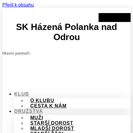
Přejít k obsahu
SK Házená Polanka nad
Odrou
Hlavní partneři:
KLUB
O KLUBU
CESTA K NÁM
DRUŽSTVA
MUŽI
STARŠÍ DOROST
MLADŠÍ DOROST