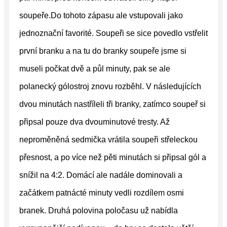
soupeře.Do tohoto zápasu ale vstupovali jako
jednoznační favorité. Soupeři se sice povedlo vstřelit
první branku a na tu do branky soupeře jsme si
museli počkat dvě a půl minuty, pak se ale
polanecký gólostroj znovu rozběhl. V následujících
dvou minutách nastříleli tři branky, zatímco soupeř si
připsal pouze dva dvouminutové tresty. Až
neproměněná sedmička vrátila soupeři střeleckou
přesnost, a po více než pěti minutách si připsal gól a
snížil na 4:2. Domácí ale nadále dominovali a
začátkem patnácté minuty vedli rozdílem osmi
branek. Druhá polovina poločasu už nabídla