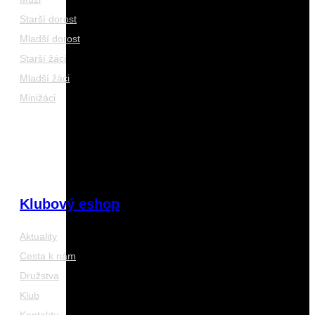
Starší dorost
Mladší dorost
Starší žáci
Mladší žáci
Minižáci
Klubový eshop
Aktuality
Cesta k nám
Družstva
Klub