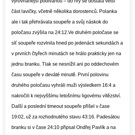
vyrovnanější podívanou – do hry se dostala větší
část lavičky, včetně několika dorostenců. Polanka
ale i tak přehrávala soupeře a svůj náskok do
poločasu zvýšila na 24:12.Ve druhém poločase se
síť soupeře rozvlnila hned po jedenácti sekundách a
v prvních čtyřech minutách se hrálo prakticky jen na
jednu branku. Tlak se nesnížil ani po oddechovém
času soupeře v deváté minutě. První polovinu
druhého poločasu vyhráli muži výsledkem 16:4 a
nakročili k nejvyššímu letošnímu ligovému vítězství.
Další a poslední timeout soupeře přišel v čase
19:02, už za rozhodnutého stavu 43:16. Padesátou
branku si v čase 24:10 připsal Ondřej Pavlík a na