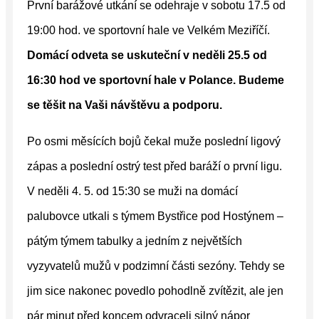
První barážové utkání se odehraje v sobotu 17.5 od
19:00 hod. ve sportovní hale ve Velkém Meziříčí.
Domácí odveta se uskuteční v neděli 25.5 od
16:30 hod ve sportovní hale v Polance. Budeme
se těšit na Vaši návštěvu a podporu.
Po osmi měsících bojů čekal muže poslední ligový
zápas a poslední ostrý test před baráží o první ligu.
V neděli 4. 5. od 15:30 se muži na domácí
palubovce utkali s týmem Bystřice pod Hostýnem –
pátým týmem tabulky a jedním z největších
vyzyvatelů mužů v podzimní části sezóny. Tehdy se
jim sice nakonec povedlo pohodlně zvítězit, ale jen
pár minut před koncem odvraceli silný nápor