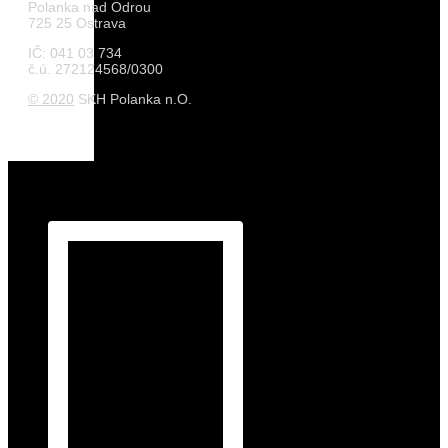
Polanka nad Odrou
725 25 Ostrava
IČ: 041 03 734
č.ú. 272124568/0300
© 2020
SKH Polanka n.O.