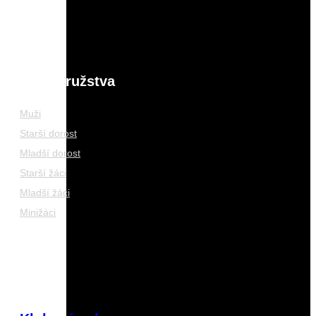
Naše družstva
Muži
Starší dorost
Mladší dorost
Starší žáci
Mladší žáci
Minižáci