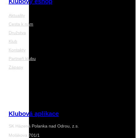
Klubový eshop
Aktuality
Cesta k nám
Družstva
Klub
Kontakty
Partneři klubu
Zápasy
Klubová aplikace
SK Házená Polanka nad Odrou, z.s.
Molákova 701/1