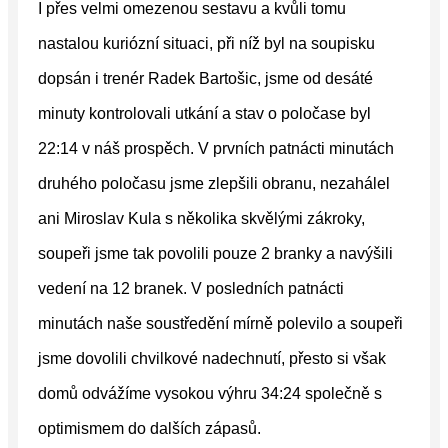
I přes velmi omezenou sestavu a kvůli tomu
nastalou kuriózní situaci, při níž byl na soupisku
dopsán i trenér Radek Bartošic, jsme od desáté
minuty kontrolovali utkání a stav o poločase byl
22:14 v náš prospěch. V prvních patnácti minutách
druhého poločasu jsme zlepšili obranu, nezahálel
ani Miroslav Kula s několika skvělými zákroky,
soupeři jsme tak povolili pouze 2 branky a navýšili
vedení na 12 branek. V posledních patnácti
minutách naše soustředění mírně polevilo a soupeři
jsme dovolili chvilkové nadechnutí, přesto si však
domů odvážíme vysokou výhru 34:24 společně s
optimismem do dalších zápasů.