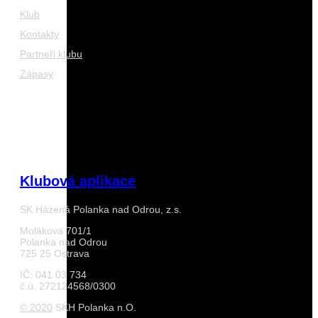
Klub
Kontakty
Partneři klubu
Zápasy
Klubová aplikace
SK Házená Polanka nad Odrou, z.s.
Molákova 701/1
Polanka nad Odrou
725 25 Ostrava
IČ: 041 03 734
č.ú. 272124568/0300
© 2020
SKH Polanka n.O.