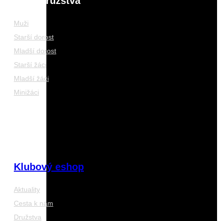
Naše družstva
Muži
Starší dorost
Mladší dorost
Starší žáci
Mladší žáci
Minižáci
Klubový eshop
Aktuality
Cesta k nám
Družstva