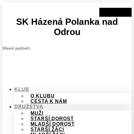
Přejít
k
obsahu
SK Házená Polanka nad
Odrou
Hlavní partneři:
KLUB
O KLUBU
CESTA K NÁM
DRUŽSTVA
MUŽI
STARŠÍ DOROST
MLADŠÍ DOROST
STARŠÍ ŽÁCI