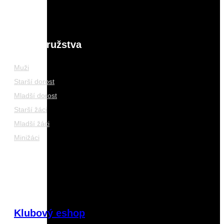
Naše družstva
Muži
Starší dorost
Mladší dorost
Starší žáci
Mladší žáci
Minižáci
Klubový eshop