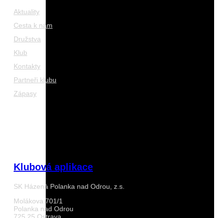
Aktuality
Cesta k nám
Družstva
Klub
Kontakty
Partneři klubu
Zápasy
Klubová aplikace
SK Házená Polanka nad Odrou, z.s.
Molákova 701/1
Polanka nad Odrou
725 25 Ostrava