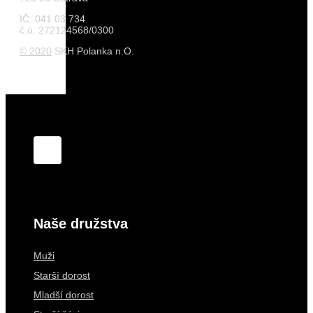
IČ: 041 03 734
č.ú. 272124568/0300
© 2020
SKH Polanka n.O.
Naše družstva
Muži
Starší dorost
Mladší dorost