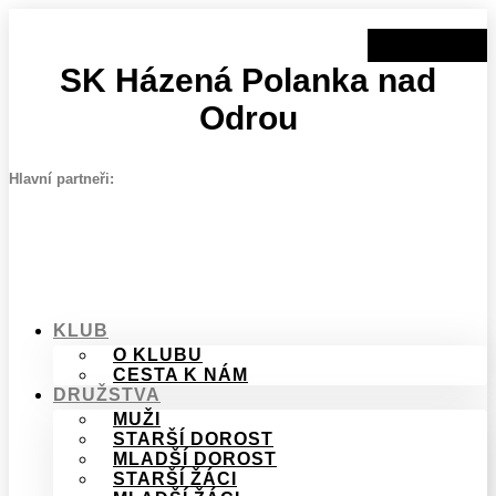
Přejít
k
obsahu
SK Házená Polanka nad
Odrou
Hlavní partneři:
KLUB
O KLUBU
CESTA K NÁM
DRUŽSTVA
MUŽI
STARŠÍ DOROST
MLADŠÍ DOROST
STARŠÍ ŽÁCI